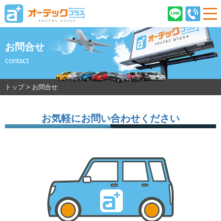
お問合せ
contact
ご契約後のお客様へ
店舗情報
企業情報
採用情報
トップ
>
お問合せ
お気軽にお問い合わせください
在庫車情報
オーテックプラスとは
ご購入の流れ
オーテック安心保証
車検・ピットサービス