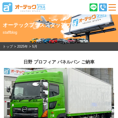
オーテックプラススタッフブログ
staffblog
ご契約後のお客様へ
店舗情報
企業情報
採用情報
トップ
>
2025年
>
5月
日野 プロフィア パネルバン ご納車
在庫車情報
オーテックプラスとは
ご購入の流れ
オーテック安心保証
車検・ピットサービス