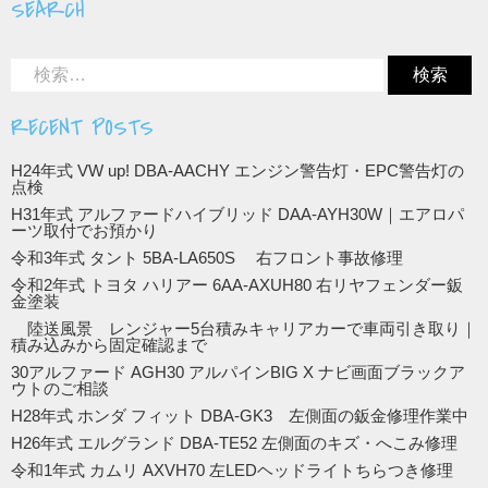
SEARCH
RECENT POSTS
H24年式 VW up! DBA-AACHY エンジン警告灯・EPC警告灯の
点検
H31年式 アルファードハイブリッド DAA-AYH30W｜エアロパ
ーツ取付でお預かり
令和3年式 タント 5BA-LA650S 右フロント事故修理
令和2年式 トヨタ ハリアー 6AA-AXUH80 右リヤフェンダー鈑
金塗装
陸送風景 レンジャー5台積みキャリアカーで車両引き取り｜
積み込みから固定確認まで
30アルファード AGH30 アルパインBIG X ナビ画面ブラックア
ウトのご相談
H28年式 ホンダ フィット DBA-GK3 左側面の鈑金修理作業中
H26年式 エルグランド DBA-TE52 左側面のキズ・へこみ修理
令和1年式 カムリ AXVH70 左LEDヘッドライトちらつき修理