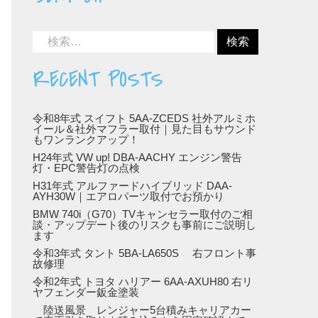
RECENT POSTS
令和8年式 スイフト 5AA-ZCEDS 社外アルミホ
イール＆社外マフラー取付｜見た目もサウンド
もワンランクアップ！
H24年式 VW up! DBA-AACHY エンジン警告
灯・EPC警告灯の点検
H31年式 アルファードハイブリッド DAA-
AYH30W｜エアロパーツ取付でお預かり
BMW 740i（G70）TVキャンセラー取付のご相
談・アップデート後のリスクも事前にご説明し
ます
令和3年式 タント 5BA-LA650S 右フロント事
故修理
令和2年式 トヨタ ハリアー 6AA-AXUH80 右リ
ヤフェンダー鈑金塗装
陸送風景 レンジャー5台積みキャリアカー