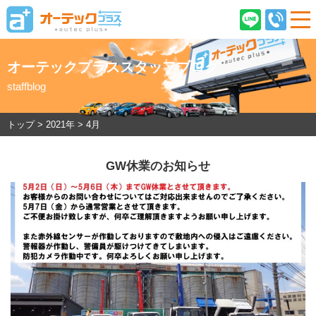
オーテックプラススタッフブログ
staffblog
ご契約後のお客様へ
店舗情報
企業情報
採用情報
トップ
>
2021年
>
4月
GW休業のお知らせ
在庫車情報
オーテックプラスとは
ご購入の流れ
オーテック安心保証
車検・ピットサービス