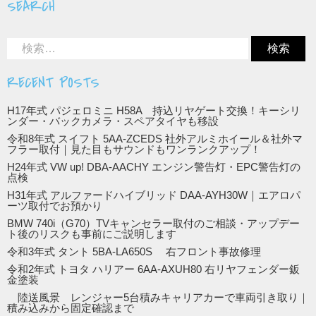
SEARCH
RECENT POSTS
H17年式 パジェロミニ H58A 持込リヤゲート交換！キーシリ
ンダー・バックカメラ・スペアタイヤも移設
令和8年式 スイフト 5AA-ZCEDS 社外アルミホイール＆社外マ
フラー取付｜見た目もサウンドもワンランクアップ！
H24年式 VW up! DBA-AACHY エンジン警告灯・EPC警告灯の
点検
H31年式 アルファードハイブリッド DAA-AYH30W｜エアロパ
ーツ取付でお預かり
BMW 740i（G70）TVキャンセラー取付のご相談・アップデー
ト後のリスクも事前にご説明します
令和3年式 タント 5BA-LA650S 右フロント事故修理
令和2年式 トヨタ ハリアー 6AA-AXUH80 右リヤフェンダー鈑
金塗装
陸送風景 レンジャー5台積みキャリアカーで車両引き取り｜
積み込みから固定確認まで