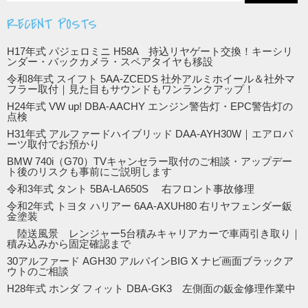
RECENT POSTS
H17年式 パジェロミニ H58A 持込リヤゲート交換！キーシリ
ンダー・バックカメラ・スペアタイヤも移設
令和8年式 スイフト 5AA-ZCEDS 社外アルミホイール＆社外マ
フラー取付｜見た目もサウンドもワンランクアップ！
H24年式 VW up! DBA-AACHY エンジン警告灯・EPC警告灯の
点検
H31年式 アルファードハイブリッド DAA-AYH30W｜エアロパ
ーツ取付でお預かり
BMW 740i（G70）TVキャンセラー取付のご相談・アップデー
ト後のリスクも事前にご説明します
令和3年式 タント 5BA-LA650S 右フロント事故修理
令和2年式 トヨタ ハリアー 6AA-AXUH80 右リヤフェンダー鈑
金塗装
陸送風景 レンジャー5台積みキャリアカーで車両引き取り｜
積み込みから固定確認まで
30アルファード AGH30 アルパインBIG X ナビ画面ブラックア
ウトのご相談
H28年式 ホンダ フィット DBA-GK3 左側面の鈑金修理作業中