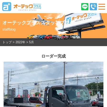
オーテックプラススタッフブログ
staffblog
ご契約後のお客様へ
店舗情報
企業情報
採用情報
トップ
>
2022年
>
5月
ローダー完成
在庫車情報
オーテックプラスとは
ご購入の流れ
オーテック安心保証
車検・ピットサービス