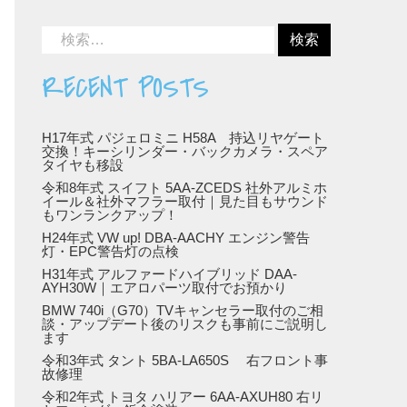
RECENT POSTS
H17年式 パジェロミニ H58A 持込リヤゲート
交換！キーシリンダー・バックカメラ・スペア
タイヤも移設
令和8年式 スイフト 5AA-ZCEDS 社外アルミホ
イール＆社外マフラー取付｜見た目もサウンド
もワンランクアップ！
H24年式 VW up! DBA-AACHY エンジン警告
灯・EPC警告灯の点検
H31年式 アルファードハイブリッド DAA-
AYH30W｜エアロパーツ取付でお預かり
BMW 740i（G70）TVキャンセラー取付のご相
談・アップデート後のリスクも事前にご説明し
ます
令和3年式 タント 5BA-LA650S 右フロント事
故修理
令和2年式 トヨタ ハリアー 6AA-AXUH80 右リ