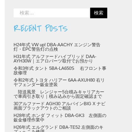
RECENT POSTS
H24年式 VW up! DBA-AACHY エンジン警告
灯・EPC警告灯の点検
H31年式 アルファードハイブリッド DAA-
AYH30W｜エアロパーツ取付でお預かり
令和3年式 タント 5BA-LA650S 右フロント事
故修理
令和2年式 トヨタ ハリアー 6AA-AXUH80 右リ
ヤフェンダー鈑金塗装
陸送風景 レンジャー5台積みキャリアカー
で車両引き取り｜積み込みから固定確認まで
30アルファード AGH30 アルパインBIG X ナビ
画面ブラックアウトのご相談
H28年式 ホンダ フィット DBA-GK3 左側面の
鈑金修理作業中
H26年式 エルグランド DBA-TE52 左側面のキ
ズ・へこみ修理