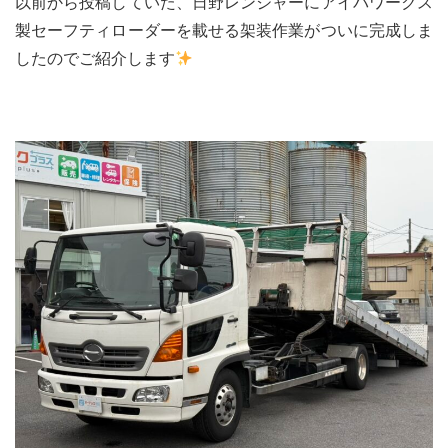
以前から投稿していた、日野レンジャーにアイバワークス
製セーフティローダーを載せる架装作業がついに完成しま
買取無料査定
したのでご紹介します
お問合せ
LINE公式アカウントはじめました!