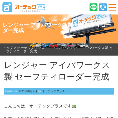
レンジャー アイバワークス製 セーフティロー
ダー完成
ご契約後のお客様へ
店舗情報
企業情報
採用情報
トップ
>
オーテックプラスニュース
>
レンジャー アイバワークス製 セ
ーフティローダー完成
レンジャー アイバワークス
製 セーフティローダー完成
在庫車情報
オーテックプラスとは
Posted on
2025年6月7日
by
オーテックプラス
ご購入の流れ
こんにちは、オーテックプラスです
オーテック安心保証
車検・ピットサービス