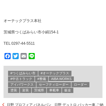
オーテックプラス本社
茨城県つくばみらい市小絹154-1
TEL 0297-44-5511
Facebook
Twitter
Email
Line
#つくばみらい市
#オーテックプラス
#中古トラック
#整備
AIBA WORKS
アイバワークス
セーフティローダー
ローダー
塗装
架装
茨城県
車載車
鈑金
日野 プロフィア パネルバン
日野 デュトロ パッカー車 ご納