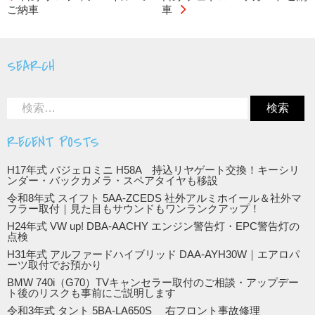
ご納車
車
SEARCH
RECENT POSTS
H17年式 パジェロミニ H58A 持込リヤゲート交換！キーシリ
ンダー・バックカメラ・スペアタイヤも移設
令和8年式 スイフト 5AA-ZCEDS 社外アルミホイール＆社外マ
フラー取付｜見た目もサウンドもワンランクアップ！
H24年式 VW up! DBA-AACHY エンジン警告灯・EPC警告灯の
点検
H31年式 アルファードハイブリッド DAA-AYH30W｜エアロパ
ーツ取付でお預かり
BMW 740i（G70）TVキャンセラー取付のご相談・アップデー
ト後のリスクも事前にご説明します
令和3年式 タント 5BA-LA650S 右フロント事故修理