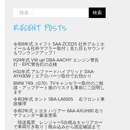
RECENT POSTS
令和8年式 スイフト 5AA-ZCEDS 社外アルミホ
イール＆社外マフラー取付｜見た目もサウンド
もワンランクアップ！
H24年式 VW up! DBA-AACHY エンジン警告
灯・EPC警告灯の点検
H31年式 アルファードハイブリッド DAA-
AYH30W｜エアロパーツ取付でお預かり
BMW 740i（G70）TVキャンセラー取付のご相
談・アップデート後のリスクも事前にご説明し
ます
令和3年式 タント 5BA-LA650S 右フロント事
故修理
令和2年式 トヨタ ハリアー 6AA-AXUH80 右リ
ヤフェンダー鈑金塗装
陸送風景 レンジャー5台積みキャリアカー
で車両引き取り｜積み込みから固定確認まで