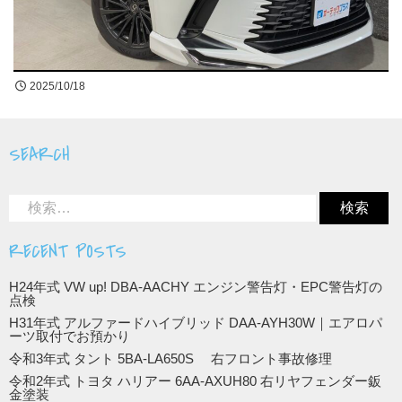
買取無料査定
お問合せ
2025/10/18
LINE公式アカウントはじめました!
SEARCH
RECENT POSTS
H24年式 VW up! DBA-AACHY エンジン警告灯・EPC警告灯の
点検
H31年式 アルファードハイブリッド DAA-AYH30W｜エアロパ
ーツ取付でお預かり
令和3年式 タント 5BA-LA650S 右フロント事故修理
令和2年式 トヨタ ハリアー 6AA-AXUH80 右リヤフェンダー鈑
金塗装