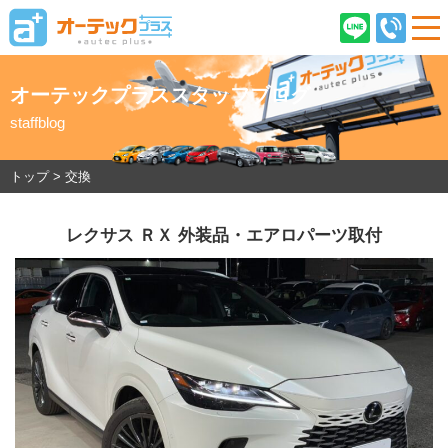
オーテックプラススタッフブログ
staffblog
ご契約後のお客様へ
店舗情報
企業情報
採用情報
トップ
>
交換
レクサス ＲＸ 外装品・エアロパーツ取付
在庫車情報
オーテックプラスとは
ご購入の流れ
オーテック安心保証
車検・ピットサービス