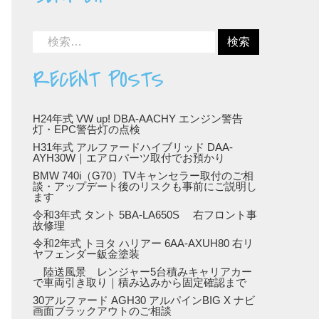
RECENT POSTS
H24年式 VW up! DBA-AACHY エンジン警告
灯・EPC警告灯の点検
H31年式 アルファードハイブリッド DAA-
AYH30W｜エアロパーツ取付でお預かり
BMW 740i（G70）TVキャンセラー取付のご相
談・アップデート後のリスクも事前にご説明し
ます
令和3年式 タント 5BA-LA650S 右フロント事
故修理
令和2年式 トヨタ ハリアー 6AA-AXUH80 右リ
ヤフェンダー鈑金塗装
陸送風景 レンジャー5台積みキャリアカー
で車両引き取り｜積み込みから固定確認まで
30アルファード AGH30 アルパインBIG X ナビ
画面ブラックアウトのご相談