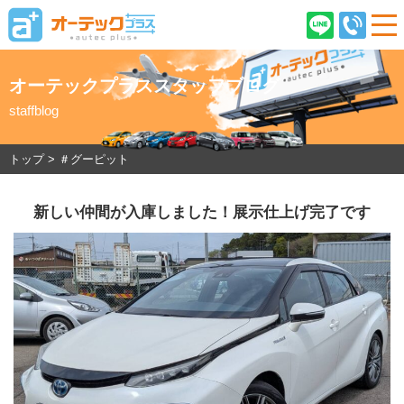
オーテックプラススタッフブログ
staffblog
ご契約後のお客様へ
店舗情報
企業情報
採用情報
トップ
>
＃グーピット
新しい仲間が入庫しました！展示仕上げ完了です
在庫車情報
オーテックプラスとは
ご購入の流れ
オーテック安心保証
車検・ピットサービス