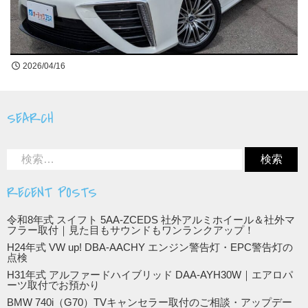
買取無料査定
お問合せ
2026/04/16
LINE公式アカウントはじめました!
SEARCH
RECENT POSTS
令和8年式 スイフト 5AA-ZCEDS 社外アルミホイール＆社外マ
フラー取付｜見た目もサウンドもワンランクアップ！
H24年式 VW up! DBA-AACHY エンジン警告灯・EPC警告灯の
点検
H31年式 アルファードハイブリッド DAA-AYH30W｜エアロパ
ーツ取付でお預かり
BMW 740i（G70）TVキャンセラー取付のご相談・アップデー