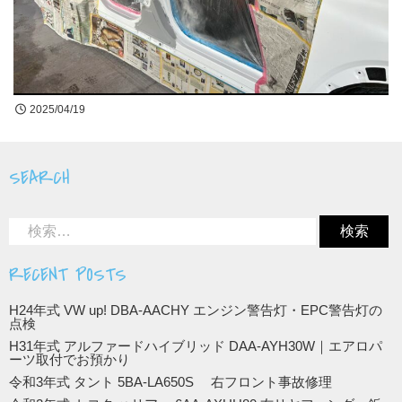
買取無料査定
お問合せ
2025/04/19
LINE公式アカウントはじめました!
SEARCH
RECENT POSTS
H24年式 VW up! DBA-AACHY エンジン警告灯・EPC警告灯の
点検
H31年式 アルファードハイブリッド DAA-AYH30W｜エアロパ
ーツ取付でお預かり
令和3年式 タント 5BA-LA650S 右フロント事故修理