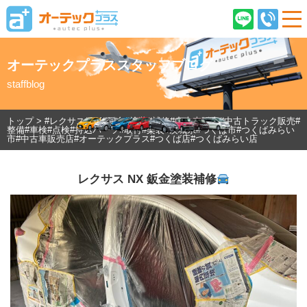
オーテックプラススタッフブログ
staffblog
ご契約後のお客様へ
店舗情報
企業情報
採用情報
トップ
>
#レクサス#NX#鈑金#塗装#補修#中古車販売#中古トラック販売#
整備#車検#点検#持込パーツ#取付#架装#茨城県#つくば市#つくばみらい
市#中古車販売店#オーテックプラス#つくば店#つくばみらい店
レクサス NX 鈑金塗装補修
在庫車情報
オーテックプラスとは
ご購入の流れ
オーテック安心保証
車検・ピットサービス