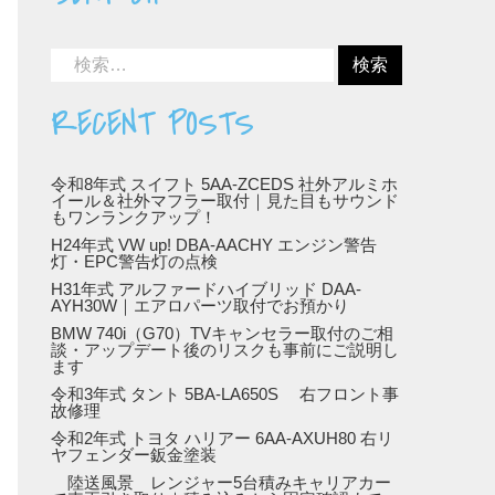
RECENT POSTS
令和8年式 スイフト 5AA-ZCEDS 社外アルミホ
イール＆社外マフラー取付｜見た目もサウンド
もワンランクアップ！
H24年式 VW up! DBA-AACHY エンジン警告
灯・EPC警告灯の点検
H31年式 アルファードハイブリッド DAA-
AYH30W｜エアロパーツ取付でお預かり
BMW 740i（G70）TVキャンセラー取付のご相
談・アップデート後のリスクも事前にご説明し
ます
令和3年式 タント 5BA-LA650S 右フロント事
故修理
令和2年式 トヨタ ハリアー 6AA-AXUH80 右リ
ヤフェンダー鈑金塗装
陸送風景 レンジャー5台積みキャリアカー