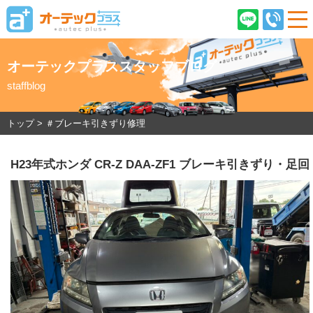
オーテックプラススタッフブログ
staffblog
ご契約後のお客様へ
店舗情報
企業情報
採用情報
トップ
>
＃ブレーキ引きずり修理
H23年式ホンダ CR-Z DAA-ZF1 ブレーキ引きず
在庫車情報
オーテックプラスとは
ご購入の流れ
オーテック安心保証
車検・ピットサービス