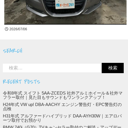
買取無料査定
お問合せ
2026/07/06
LINE公式アカウントはじめました!
SEARCH
RECENT POSTS
令和8年式 スイフト 5AA-ZCEDS 社外アルミホイール＆社外マ
フラー取付｜見た目もサウンドもワンランクアップ！
H24年式 VW up! DBA-AACHY エンジン警告灯・EPC警告灯の
点検
H31年式 アルファードハイブリッド DAA-AYH30W｜エアロパ
ーツ取付でお預かり
BMW 740i（G70）TVキャンセラー取付のご相談・アップデー