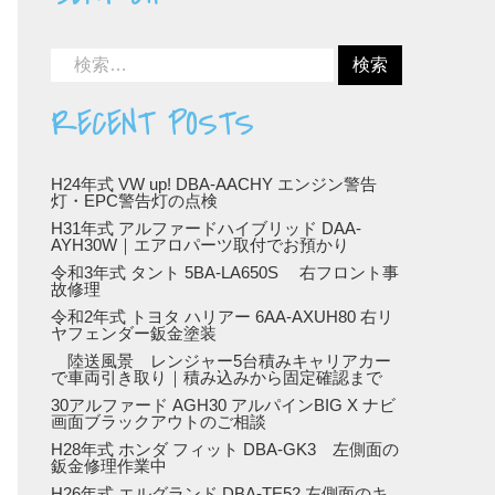
引きずり・足回り劣化修理
RECENT POSTS
H24年式 VW up! DBA-AACHY エンジン警告
灯・EPC警告灯の点検
H31年式 アルファードハイブリッド DAA-
AYH30W｜エアロパーツ取付でお預かり
令和3年式 タント 5BA-LA650S 右フロント事
故修理
令和2年式 トヨタ ハリアー 6AA-AXUH80 右リ
ヤフェンダー鈑金塗装
陸送風景 レンジャー5台積みキャリアカー
で車両引き取り｜積み込みから固定確認まで
30アルファード AGH30 アルパインBIG X ナビ
画面ブラックアウトのご相談
H28年式 ホンダ フィット DBA-GK3 左側面の
鈑金修理作業中
H26年式 エルグランド DBA-TE52 左側面のキ