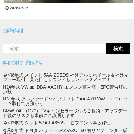
2026/06/16
SEARCH
RECENT POSTS
令和8年式 スイフト 5AA-ZCEDS 社外アルミホイール＆社外マ
フラー取付｜見た目もサウンドもワンランクアップ！
H24年式 VW up! DBA-AACHY エンジン警告灯・EPC警告灯の
点検
H31年式 アルファードハイブリッド DAA-AYH30W｜エアロパ
ーツ取付でお預かり
BMW 740i（G70）TVキャンセラー取付のご相談・アップデー
ト後のリスクも事前にご説明します
令和3年式 タント 5BA-LA650S 右フロント事故修理
令和2年式 トヨタ ハリアー 6AA-AXUH80 右リヤフェンダー鈑