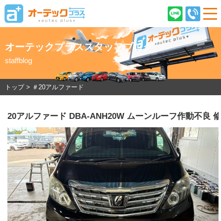
オーテックプラススタッフブログ
staffblog
ご契約後のお客様へ
店舗情報
企業情報
採用情報
トップ
>
＃20アルファード
20アルファード DBA-ANH20W ムーンルーフ作動
在庫車情報
オーテックプラスとは
ご購入の流れ
オーテック安心保証
車検・ピットサービス