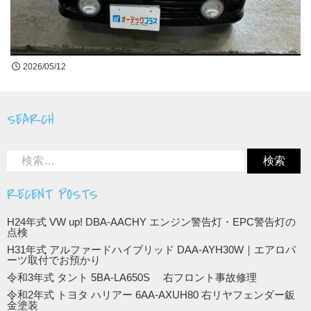
買取無料査定
お問合せ
2026/05/12
LINE公式アカウントはじめました!
SEARCH
RECENT POSTS
H24年式 VW up! DBA-AACHY エンジン警告灯・EPC警告灯の
点検
H31年式 アルファードハイブリッド DAA-AYH30W｜エアロパ
ーツ取付でお預かり
令和3年式 タント 5BA-LA650S 右フロント事故修理
令和2年式 トヨタ ハリアー 6AA-AXUH80 右リヤフェンダー鈑
金塗装