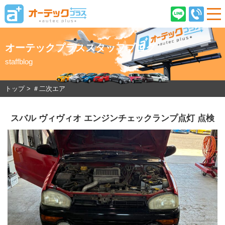
オーテックプラススタッフブログ
staffblog
ご契約後のお客様へ
店舗情報
企業情報
採用情報
トップ
>
＃二次エア
スバル ヴィヴィオ エンジンチェックランプ点灯 点検
在庫車情報
オーテックプラスとは
ご購入の流れ
オーテック安心保証
車検・ピットサービス